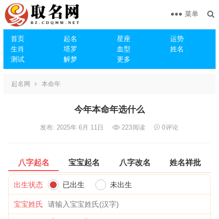
菜单
首页
起名
星座
运势
生肖
塔罗
血型
姓名
测试
解梦
更多
起名网
本命年
今年本命年选什么
发布: 2025年 6月 11日
223
阅读
0
评论
八字起名
宝宝起名
八字改名
姓名祥批
出生状态
已出生
未出生
宝宝姓氏