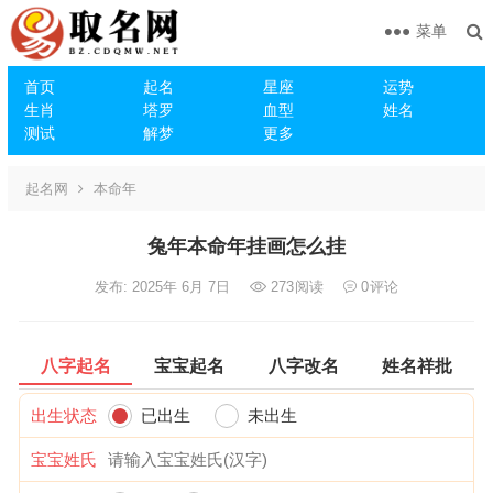
菜单
首页
起名
星座
运势
生肖
塔罗
血型
姓名
测试
解梦
更多
起名网
本命年
兔年本命年挂画怎么挂
发布: 2025年 6月 7日
273
阅读
0
评论
八字起名
宝宝起名
八字改名
姓名祥批
出生状态
已出生
未出生
宝宝姓氏