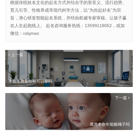
根据传统姓名文化的起名方式并结合字的形音义、流行趋势、
育儿引导、性格养成等现代科学方法，以“为你起好名”为宗
旨，潜心研发智能起名系统，并经由权威专家审核。让孩子赢
在人生起跑线上。 起名咨询服务热线：13599118052，或加
微信：cdqmwz
上一篇
本命年男童红袄可以穿吗
下一篇
属虎本命年能戴镯子吗