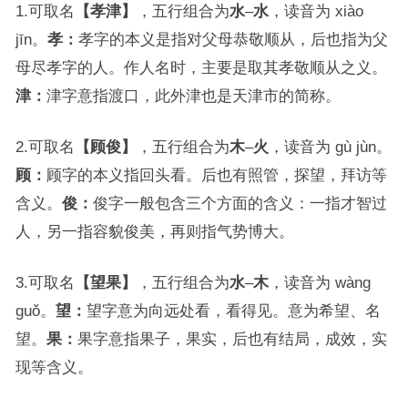
1.可取名
【孝津】
，五行组合为
水
–
水
，读音为 xiào
jīn。
孝：
孝字的本义是指对父母恭敬顺从，后也指为父
母尽孝字的人。作人名时，主要是取其孝敬顺从之义。
津：
津字意指渡口，此外津也是天津市的简称。
2.可取名
【顾俊】
，五行组合为
木
–
火
，读音为 gù jùn。
顾：
顾字的本义指回头看。后也有照管，探望，拜访等
含义。
俊：
俊字一般包含三个方面的含义：一指才智过
人，另一指容貌俊美，再则指气势博大。
3.可取名
【望果】
，五行组合为
水
–
木
，读音为 wàng
guǒ。
望：
望字意为向远处看，看得见。意为希望、名
望。
果：
果字意指果子，果实，后也有结局，成效，实
现等含义。