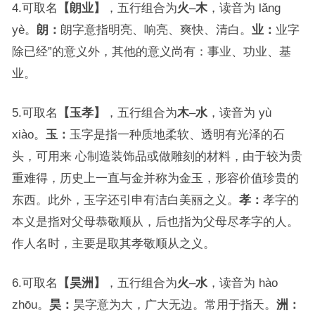
4.可取名
【朗业】
，五行组合为
火
–
木
，读音为 lǎng
yè。
朗：
朗字意指明亮、响亮、爽快、清白。
业：
业字
除已经”的意义外，其他的意义尚有：事业、功业、基
业。
5.可取名
【玉孝】
，五行组合为
木
–
水
，读音为 yù
xiào。
玉：
玉字是指一种质地柔软、透明有光泽的石
头，可用来 心制造装饰品或做雕刻的材料，由于较为贵
重难得，历史上一直与金并称为金玉，形容价值珍贵的
东西。此外，玉字还引申有洁白美丽之义。
孝：
孝字的
本义是指对父母恭敬顺从，后也指为父母尽孝字的人。
作人名时，主要是取其孝敬顺从之义。
6.可取名
【昊洲】
，五行组合为
火
–
水
，读音为 hào
zhōu。
昊：
昊字意为大，广大无边。常用于指天。
洲：