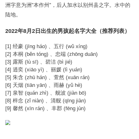
洲字意为洲”本作州”，后人加水以别州县之字。水中的
陆地。
2022年8月2日出生的男孩起名字大全（推荐列表）
[1] 经豪 (jīng háo) 、五行 (wǔ xíng)
[2] 本桐 (běn tóng) 、忠端 (zhōng duān)
[3] 露斯 (lù sī) 、碧洁 (bì jié)
[4] 逍奕 (xiāo yì) 、丽媛 (lì yuán)
[5] 朱含 (zhū hán) 、萱然 (xuān rán)
[6] 天烟 (tiān yān) 、雨赫 (yǔ hè)
[7] 泉智 (quán zhì) 、舰波 (jiàn bō)
[8] 梓念 (zǐ niàn) 、清舰 (qīng jiàn)
[9] 馨然 (xīn rán) 、丰郡 (fēng jùn)