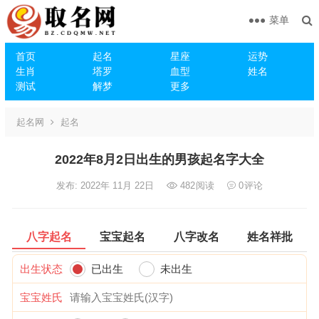
菜单
首页
起名
星座
运势
生肖
塔罗
血型
姓名
测试
解梦
更多
起名网
起名
2022年8月2日出生的男孩起名字大全
发布: 2022年 11月 22日
482
阅读
0
评论
八字起名
宝宝起名
八字改名
姓名祥批
出生状态
已出生
未出生
宝宝姓氏