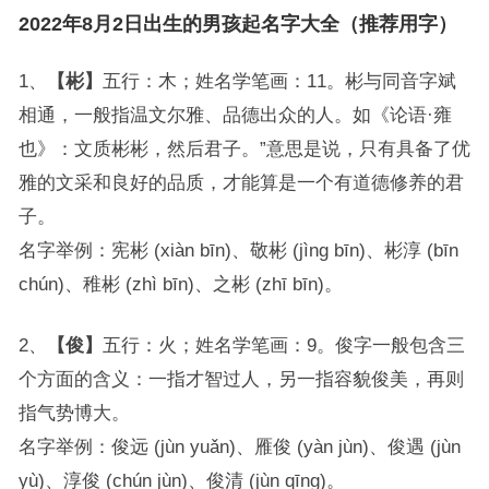
2022年8月2日出生的男孩起名字大全（推荐用字）
1、
【彬】
五行：木；姓名学笔画：11。彬与同音字斌
相通，一般指温文尔雅、品德出众的人。如《论语·雍
也》：文质彬彬，然后君子。”意思是说，只有具备了优
雅的文采和良好的品质，才能算是一个有道德修养的君
子。
名字举例：宪彬 (xiàn bīn)、敬彬 (jìng bīn)、彬淳 (bīn
chún)、稚彬 (zhì bīn)、之彬 (zhī bīn)。
2、
【俊】
五行：火；姓名学笔画：9。俊字一般包含三
个方面的含义：一指才智过人，另一指容貌俊美，再则
指气势博大。
名字举例：俊远 (jùn yuǎn)、雁俊 (yàn jùn)、俊遇 (jùn
yù)、淳俊 (chún jùn)、俊清 (jùn qīng)。