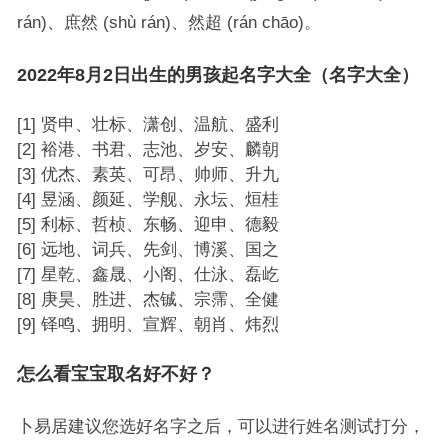
rán)、庶然 (shù rán)、然超 (rán chāo)。
2022年8月2日出生的男孩起名字大全（名字大全）
[1] 贤申、壮标、潇创、温航、盛利
[2] 裕港、书君、志池、岁安、麟朝
[3] 优杰、素英、可昂、帅师、升九
[4] 昱涵、颜延、学舰、永坛、烜桂
[5] 利标、哲桢、东畅、迎申、德毅
[6] 远地、词兵、先剑、博溪、国之
[7] 星乾、鑫晟、小阁、仕泳、磊屹
[8] 庚昊、胜进、杰铖、宗霈、全健
[9] 铎鸣、拥明、宣辉、朝肖、炜烈
怎么看宝宝取名好不好？
卜易居建议您选好名字之后，可以进行姓名测试打分，