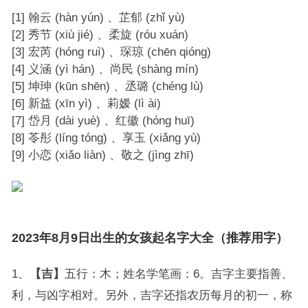
[1] 翰云 (hàn yún) 、芷郁 (zhǐ yù)
[2] 秀节 (xiù jié) 、柔旋 (róu xuán)
[3] 宏芮 (hóng ruì) 、琛琼 (chēn qióng)
[4] 义涵 (yì hán) 、尚民 (shàng mín)
[5] 坤珅 (kūn shēn) 、丞璐 (chéng lù)
[6] 新益 (xīn yì) 、莉嫒 (lì ài)
[7] 岱月 (dài yuè) 、红徽 (hóng huī)
[8] 苓彤 (líng tóng) 、享玉 (xiǎng yù)
[9] 小恋 (xiǎo liàn) 、敬之 (jìng zhī)
2023年8月9日出生的女孩起名字大全（推荐用字）
1、
【吉】
五行：木；姓名学笔画：6。吉字主要指善、
利，与凶字相对。另外，吉字还指农历每月的初一，称