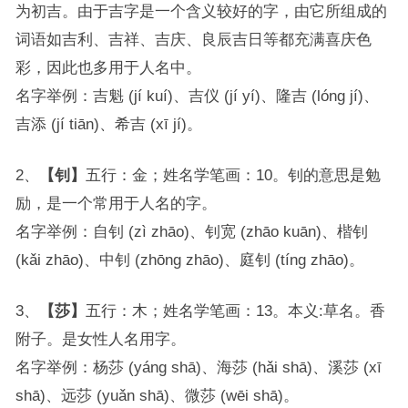
为初吉。由于吉字是一个含义较好的字，由它所组成的
词语如吉利、吉祥、吉庆、良辰吉日等都充满喜庆色
彩，因此也多用于人名中。
名字举例：吉魁 (jí kuí)、吉仪 (jí yí)、隆吉 (lóng jí)、
吉添 (jí tiān)、希吉 (xī jí)。
2、
【钊】
五行：金；姓名学笔画：10。钊的意思是勉
励，是一个常用于人名的字。
名字举例：自钊 (zì zhāo)、钊宽 (zhāo kuān)、楷钊
(kǎi zhāo)、中钊 (zhōng zhāo)、庭钊 (tíng zhāo)。
3、
【莎】
五行：木；姓名学笔画：13。本义:草名。香
附子。是女性人名用字。
名字举例：杨莎 (yáng shā)、海莎 (hǎi shā)、溪莎 (xī
shā)、远莎 (yuǎn shā)、微莎 (wēi shā)。