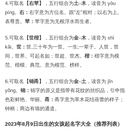
4.可取名
【右苹】
，五行组合为
土
–
木
，读音为 yòu
píng。
右：
右字意为方位名。跟”左”相对；以右为上。
表尊贵。
苹：
苹字意为无根浮水而生者。
5.可取名
【世楷】
，五行组合为
金
–
木
，读音为 shì
kǎi。
世：
世,三十年为一世。一生;一辈子。人世，世
间，世界。可起名如：世超、世杰。
楷：
楷字意为模
范、楷模、典范。意为模范、榜样。
6.可取名
【锦甬】
，五行组合为
金
–
土
，读音为 jǐn
yǒng。
锦：
锦字的原义是指带有花纹的丝织品，引申指
色彩鲜艳、华丽。
甬：
甬字意为草木花结蓓蕾的样子；
钟柄；两边有墙的通道。
2023年8月9日出生的女孩起名字大全（推荐列表）