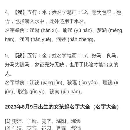
4、
【涵】
五行：水；姓名学笔画：12。意为包容，包
含，也指潜入水中，此外还用于水名。
名字举例：涵晰 (hán xī)、瑜涵 (yú hán)、梦涵 (mèng
hán)、涵阅 (hán yuè)、涵铮 (hán zhēng)。
5、
【骏】
五行：金；姓名学笔画：17。好马，良马。
好马为骏马，象征完好无缺，也用于比喻才能出众的
人。
名字举例：江骏 (jiāng jùn)、骏瑶 (jùn yáo)、理骏 (lǐ
jùn)、骏逸 (jùn yì)、骏南 (jùn nán)。
2023年8月9日出生的女孩起名字大全（名字大全）
[1] 雯沛、子蜜、雯辛、璠阳、琬煜
[2] 仕清、英莺、钲园、月霖、筱沛