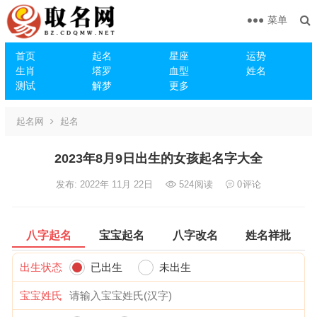
菜单
首页
起名
星座
运势
生肖
塔罗
血型
姓名
测试
解梦
更多
起名网
起名
2023年8月9日出生的女孩起名字大全
发布: 2022年 11月 22日
524
阅读
0
评论
八字起名
宝宝起名
八字改名
姓名祥批
出生状态
已出生
未出生
宝宝姓氏