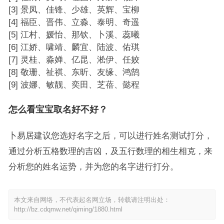
[3] 景凤、佳锋、少雄、英辉、宝柳
[4] 福臣、晋伟、立淼、泰明、奇遥
[5] 江村、媛怡、那钦、卜溪、蕊曦
[6] 江娇、啸靖、麟宜、陆波、佑琪
[7] 灵桂、淼婵、亿昆、淞伊、任姣
[8] 敬珊、祉祺、东昕、友缘、鸿鹄
[9] 波娜、敏靓、奕田、芝蓓、懿程
怎么看宝宝取名好不好？
卜易居建议您选好名字之后，可以进行姓名测试打分，
通过分析五格数理的吉凶，及五行数理的相生相克，来
分析您的姓名运势，并为您的名字进行打分。
本文来自网络，不代表起名网立场，转载请注明出处：
http://bz.cdqmw.net/qiming/1880.html