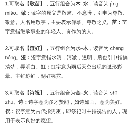
1.可取名
【敬苗】
，五行组合为
木
–
水
，读音为 jìng
miáo。
敬：
敬字的原义是敬肃、不怠慢，引申为尊敬、
敬意。人名用敬字，主要表示仰慕、尊敬之义。
苗：
苗
字意指继承事业的年轻人、有作为的人。
2.可取名
【澄虹】
，五行组合为
水
–
木
，读音为 chéng
hóng。
澄：
澄字意指水清，清澈，透明，后也引申指搞
清楚，弄明白。
虹：
虹字意为雨后天空出现的弧形彩
晕。主虹称虹，副虹称霓。
3.可取名
【诗祝】
，五行组合为
金
–
火
，读音为 shī
zhù。
诗：
诗字意为多才贤能，如诗如画。意为美好。
祝：
祝字意为古代指男巫，即祭祀时主持祝告的人，现
用于表示良好的愿望。