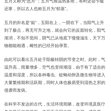
五月又称为“恶月”；五月气候温热多雨，有时还会乍暖
还寒，所以古人也称五月为“郁蒸”。
五月的卦名是“姤”，五阳在上，一阴在下，当阳气上升
到了极点，再无可升之地，就会向它的反面转化，阳气
渐消，不知不觉间，阴气已从地底下慢慢滋生，天下万
物都能相遇，雌性的已经开始孕育。
由此可以看出五月处于阳极转阴的节变之时。此时，气
温升高，雨量增多，空气也变得潮湿，由于有了适合的
温度和湿度，所以各种毒虫、蚊蝇幼卵及微生物等进入
大量繁殖期和活跃期，同时人体也极易受到湿热之邪的
侵袭而发病。
在科学不发达的古代，生活环境简陋，改变环境及医疗