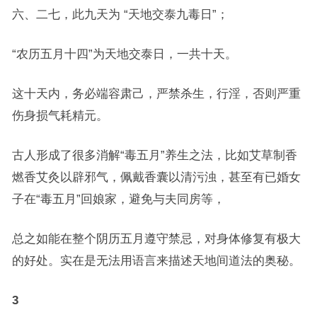
六、二七，此九天为 “天地交泰九毒日”；
“农历五月十四”为天地交泰日，一共十天。
这十天内，务必端容肃己，严禁杀生，行淫，否则严重
伤身损气耗精元。
古人形成了很多消解“毒五月”养生之法，比如艾草制香
燃香艾灸以辟邪气，佩戴香囊以清污浊，甚至有已婚女
子在“毒五月”回娘家，避免与夫同房等，
总之如能在整个阴历五月遵守禁忌，对身体修复有极大
的好处。实在是无法用语言来描述天地间道法的奥秘。
3