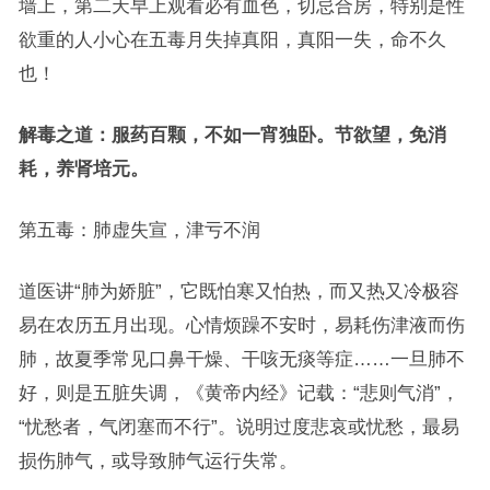
墙上，第二天早上观看必有血色，切忌合房，特别是性
欲重的人小心在五毒月失掉真阳，真阳一失，命不久
也！
解毒之道：服药百颗，不如一宵独卧。节欲望，免消
耗，养肾培元。
第五毒：肺虚失宣，津亏不润
道医讲“肺为娇脏”，它既怕寒又怕热，而又热又冷极容
易在农历五月出现。心情烦躁不安时，易耗伤津液而伤
肺，故夏季常见口鼻干燥、干咳无痰等症……一旦肺不
好，则是五脏失调，《黄帝内经》记载：“悲则气消”，
“忧愁者，气闭塞而不行”。说明过度悲哀或忧愁，最易
损伤肺气，或导致肺气运行失常。