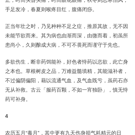
止，时而头昏头痛，时而眼花眼痛，秋冬则恶寒怕风，
手足发冷，春夏则喉疼目红，腹痛闭痧。
正当年壮之时，乃见种种不足之症，推原其故，无不因
未能节欲而来。其为病也由渐而深，由微而着，初虽所
患尚小，久则酿成大病，不可不畏死而谨守于先也。
多欲伤生，断非药饵能补，好色者恃药以恣欲，此亡身
之本也。草根树皮之品，万难益髓填精，其能滋补者，
不过偏阴偏阳，藉以流通气血，及气血既亏，虽药石亦
无从补救。古云「服药百颗，不如一宵独卧」，慎无恃
药可补身。
4
农历五月“毒月”，其中更有九天伤身损气耗精元的日