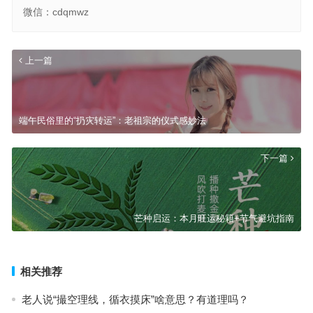
微信：cdqmwz
上一篇
端午民俗里的“扔灾转运”：老祖宗的仪式感妙法
下一篇
芒种启运：本月旺运秘籍+节气避坑指南
相关推荐
老人说“撮空理线，循衣摸床”啥意思？有道理吗？