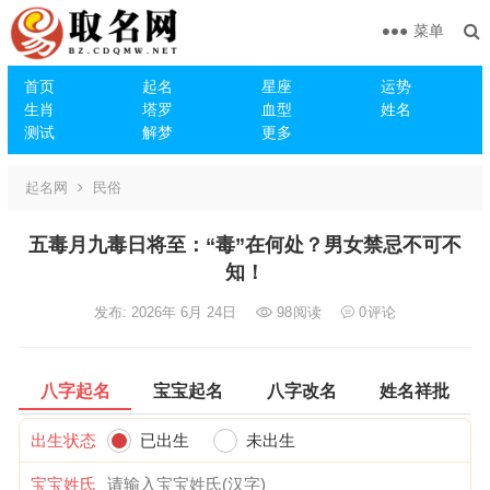
菜单
首页
起名
星座
运势
生肖
塔罗
血型
姓名
测试
解梦
更多
起名网
民俗
五毒月九毒日将至：“毒”在何处？男女禁忌不可不
知！
发布: 2026年 6月 24日
98
阅读
0
评论
八字起名
宝宝起名
八字改名
姓名祥批
出生状态
已出生
未出生
宝宝姓氏