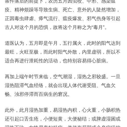
条件落后的前提下，农历五月因虫咬、中邪、感染瘟
疫、精神烦躁等导致生病、死亡、意外的人陡然增加，
正因毒虫肆虐、瘴气流行、瘟疫爆发、邪气伤身等引起
古人对这个月的恐惧，故将这个月称之为“毒月”。
道医认为，五月即是午月，五行属火，此时的阳气达到
最旺，火旺至极，而此时阳气外散，内里虚弱，所以不
适合再进行泄耗性的活动，也特别容易得心脏病。
再加上端午时节来临，空气潮湿，湿热之邪较盛。一旦
湿热阻滞气血经络，就会出现人体代谢受阻、气血欠
畅、浊邪停滞而百病生的窘况。
此外，此月湿热加重，易湿热内积，心火重，小肠积热
还引起口舌生疮，小便短黄，大便秘结；或脾虚湿困或