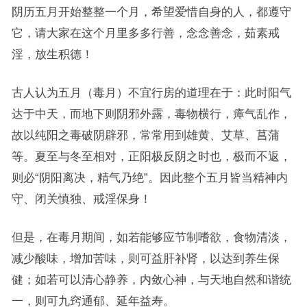
阴历五月开始整整一个月，希望爱惜自身的人，都遵守
它，请大家在这个月里多多行善，念念善念，茹素戒
淫，放生积德！
古人认为五月（毒月）不宜行房的道理在于：此时阳气
达于中天，而地下则阴邪外露，毒物横行，瘴气乱作，
故以纯阳之毒破阴辟邪，常常用到雄黄、艾草、菖蒲
等。夏至与冬至相对，正阳极反阴之时也，极而不返，
则必“阴阳离决，精气乃绝”。因此整个五月皆当精神内
守、闭关慎独、戒淫保身！
但是，在毒月期间，如若能够应节制嗜欲，食物清淡，
减少酸味，增加苦味，则可益肝补肾，以达到养生保
健；如若可以清心静养，内敛心神，与天地自然和谐统
一，则可九窍通郁、延年益寿。