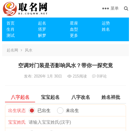
菜单
首页
起名
星座
运势
生肖
塔罗
血型
姓名
测试
解梦
更多
起名网
风水
空调对门装是否影响风水？带你一探究竟
发布: 2026年 1月 30日
215
阅读
0
评论
八字起名
宝宝起名
八字改名
姓名祥批
出生状态
已出生
未出生
宝宝姓氏