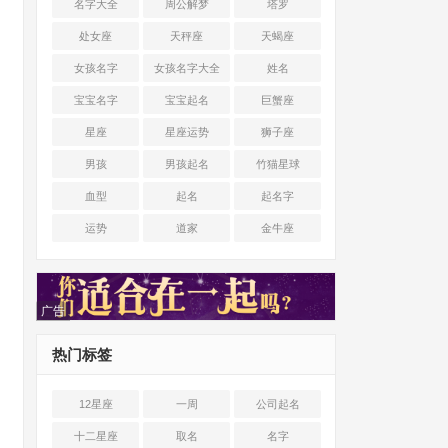
名字大全
周公解梦
塔罗
处女座
天秤座
天蝎座
女孩名字
女孩名字大全
姓名
宝宝名字
宝宝起名
巨蟹座
星座
星座运势
狮子座
男孩
男孩起名
竹猫星球
血型
起名
起名字
运势
道家
金牛座
广告
热门标签
12星座
一周
公司起名
十二星座
取名
名字