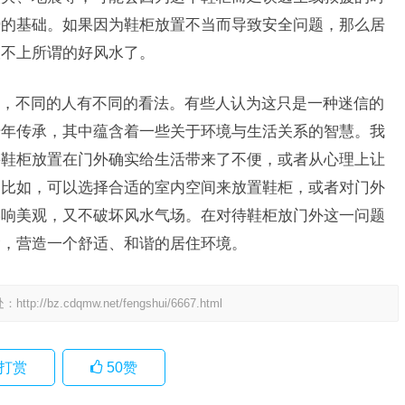
势的基础。如果因为鞋柜放置不当而导致安全问题，那么居
谈不上所谓的好风水了。
，不同的人有不同的看法。有些人认为这只是一种迷信的
千年传承，其中蕴含着一些关于环境与生活关系的智慧。我
将鞋柜放置在门外确实给生活带来了不便，或者从心理上让
。比如，可以选择合适的室内空间来放置鞋柜，或者对门外
影响美观，又不破坏风水气场。在对待鞋柜放门外这一问题
念，营造一个舒适、和谐的居住环境。
处：
http://bz.cdqmw.net/fengshui/6667.html
打赏
50
赞