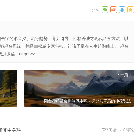
结合字的形音义、流行趋势、育儿引导、性格养成等现代科学方法，以
智能起名系统，并经由权威专家审核。让孩子赢在人生起跑线上。 起名
或加微信：cdqmwz
下一篇
阳台种芦荟会影响风水吗？探究其背后的神秘说法
析其中关联
522
阅读
0
评论