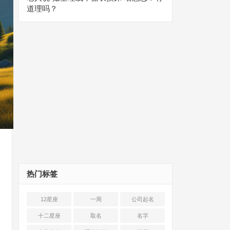
道理吗？
热门标签
12星座
一周
公司起名
十二星座
取名
名字