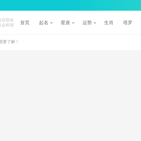
迷信宿命
首页
起名
星座
运势
生肖
塔罗
社会和谐
需要了解！