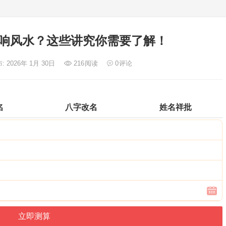
响风水？这些讲究你需要了解！
: 2026年 1月 30日
216
阅读
0
评论
名
八字改名
姓名祥批