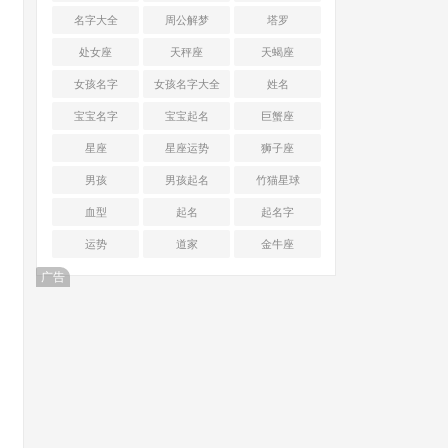
名字大全
周公解梦
塔罗
处女座
天秤座
天蝎座
女孩名字
女孩名字大全
姓名
宝宝名字
宝宝起名
巨蟹座
星座
星座运势
狮子座
男孩
男孩起名
竹猫星球
血型
起名
起名字
运势
道家
金牛座
广告