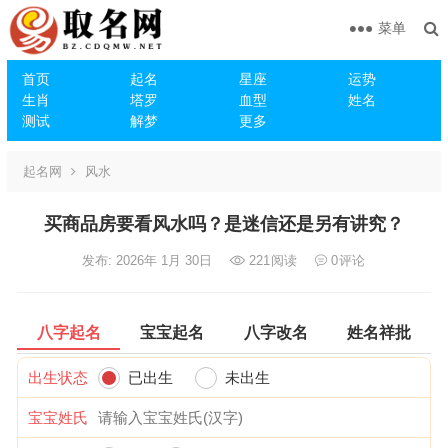
菜单
首页
起名
星座
运势
生肖
塔罗
血型
姓名
测试
解梦
更多
起名网
风水
买商品房要看风水吗？是迷信还是另有讲究？
发布: 2026年 1月 30日
221
阅读
0
评论
八字起名
宝宝起名
八字改名
姓名祥批
出生状态
已出生
未出生
宝宝姓氏