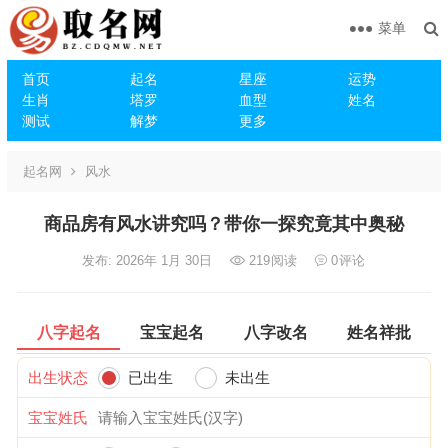
菜单
首页
起名
星座
运势
生肖
塔罗
血型
姓名
测试
解梦
更多
起名网
风水
商品房有风水讲究吗？带你一探究竟其中奥秘
发布: 2026年 1月 30日
219
阅读
0
评论
八字起名
宝宝起名
八字改名
姓名祥批
出生状态
已出生
未出生
宝宝姓氏